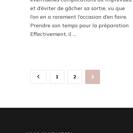
et d’éviter de gâcher sa sortie, vu que
l’on en a rarement l’occasion d’en faire.
Prendre son temps pour la préparation
Effectivement, il …
Pagination
Page
Page
Page
1
2
3
des
publications