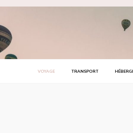
Tout video
Les meilleures adresses de voyage!
VOYAGE
TRANSPORT
HÉBERG