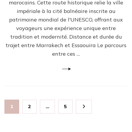
marocains. Cette route historique relie la ville
impériale à la cité balnéaire inscrite au
patrimoine mondial de l'UNESCO, offrant aux
voyageurs une expérience unique entre
tradition et modernité. Distance et durée du
trajet entre Marrakech et Essaouira Le parcours
entre ces …
Pagination
Page
Page
Page
1
2
…
5
des
publications