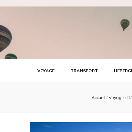
Tout video
Les meilleures adresses de voyage!
VOYAGE
TRANSPORT
HÉBERG
Accueil
/
Voyage
/
Dé