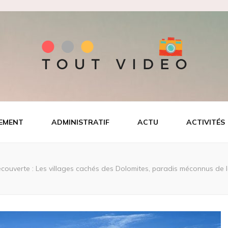
EMENT
ADMINISTRATIF
ACTU
ACTIVITÉS
couverte : Les villages cachés des Dolomites, paradis méconnus de 