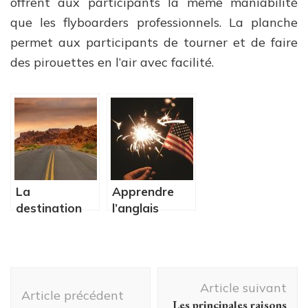
offrent aux participants la même maniabilité
que les flyboarders professionnels. La planche
permet aux participants de tourner et de faire
des pirouettes en l’air avec facilité.
La
Apprendre
destination
l’anglais
de voyage
professionnel
pour le mois
grâce à un
de Juin
séjour
Navigation
linguistique
Article suivant
pour adultes
d'article
Article précédent
Les principales raisons