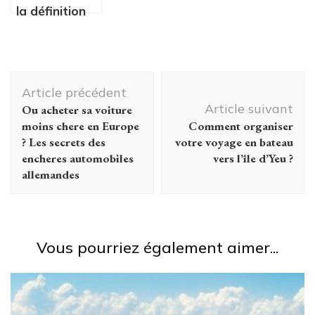
la définition
en 7 points
essentiels
pour un
Navigation
tourisme zéro
Article précédent
déchet
d'article
Article suivant
Ou acheter sa voiture
moins chere en Europe
Comment organiser
? Les secrets des
votre voyage en bateau
encheres automobiles
vers l’île d’Yeu ?
allemandes
Vous pourriez également aimer...